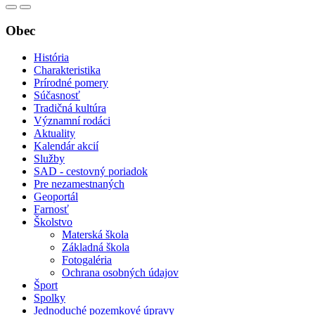
Obec
História
Charakteristika
Prírodné pomery
Súčasnosť
Tradičná kultúra
Významní rodáci
Aktuality
Kalendár akcií
Služby
SAD - cestovný poriadok
Pre nezamestnaných
Geoportál
Farnosť
Školstvo
Materská škola
Základná škola
Fotogaléria
Ochrana osobných údajov
Šport
Spolky
Jednoduché pozemkové úpravy