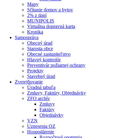
Mapy
Sčítanie domov a bytov
2% z daní
MUNIPOLIS
Virtuálna dopravná karta
Kronika
Samospráva
Obecný úrad
Starosta obce
Obecné zastupiteľstvo
Hlavný kontrolór
Preventivár požiarnej ochrany
Projekty
Stavebný úrad
Zverejňovanie
Úradná tabuľa
Zmluvy, Faktúry, Objednávky
ZFO archív
Zmluvy
Faktúry
Objednávky
VZN
Uznesenia OZ
Hospodárenie
Rozpočtové opatrenia