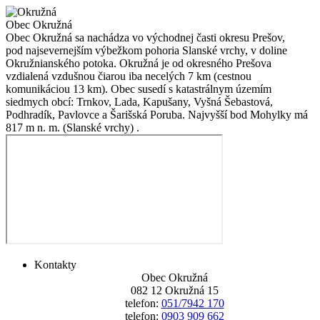
Obec Okružná
Obec Okružná sa nachádza vo východnej časti okresu Prešov,
pod najsevernejším výbežkom pohoria Slanské vrchy, v doline
Okružnianského potoka. Okružná je od okresného Prešova
vzdialená vzdušnou čiarou iba necelých 7 km (cestnou
komunikáciou 13 km). Obec susedí s katastrálnym územím
siedmych obcí: Trnkov, Lada, Kapušany, Vyšná Šebastová,
Podhradík, Pavlovce a Šarišská Poruba. Najvyšší bod Mohylky má
817 m n. m. (Slanské vrchy) .
Kontakty
Obec Okružná
082 12 Okružná 15
telefon:
051/7942 170
telefon:
0903 909 662