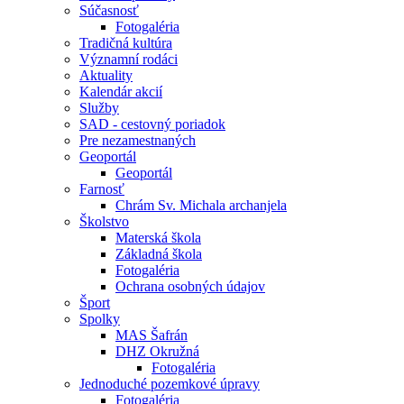
Súčasnosť
Fotogaléria
Tradičná kultúra
Významní rodáci
Aktuality
Kalendár akcií
Služby
SAD - cestovný poriadok
Pre nezamestnaných
Geoportál
Geoportál
Farnosť
Chrám Sv. Michala archanjela
Školstvo
Materská škola
Základná škola
Fotogaléria
Ochrana osobných údajov
Šport
Spolky
MAS Šafrán
DHZ Okružná
Fotogaléria
Jednoduché pozemkové úpravy
Fotogaléria