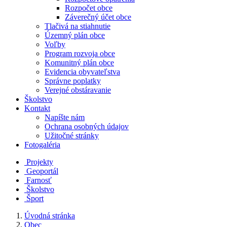
Rozpočet obce
Záverečný účet obce
Tlačivá na stiahnutie
Územný plán obce
Voľby
Program rozvoja obce
Komunitný plán obce
Evidencia obyvateľstva
Správne poplatky
Verejné obstáravanie
Školstvo
Kontakt
Napíšte nám
Ochrana osobných údajov
Užitočné stránky
Fotogaléria
Projekty
Geoportál
Farnosť
Školstvo
Šport
Úvodná stránka
Obec