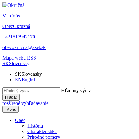
Víta Vás
Obec
Okružná
+421517942170
obecokruzna@azet.sk
Mapa webu
RSS
SK
Slovensky
SK
Slovensky
EN
English
Hľadaný výraz
Hľadať
rozšírené vyhľadávanie
Menu
Obec
História
Charakteristika
Prírodné pomery