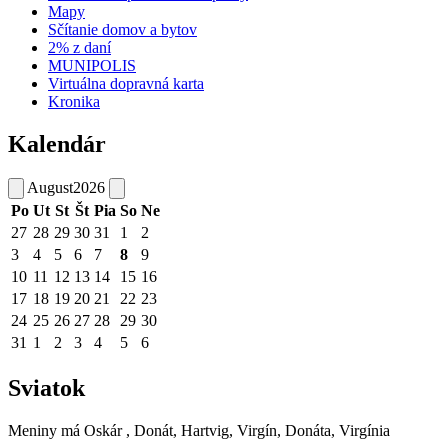
Mapy
Sčítanie domov a bytov
2% z daní
MUNIPOLIS
Virtuálna dopravná karta
Kronika
Kalendár
August
2026
Po
Ut
St
Št
Pia
So
Ne
27
28
29
30
31
1
2
3
4
5
6
7
8
9
10
11
12
13
14
15
16
17
18
19
20
21
22
23
24
25
26
27
28
29
30
31
1
2
3
4
5
6
Sviatok
Meniny má
Oskár
, Donát, Hartvig, Virgín, Donáta, Virgínia