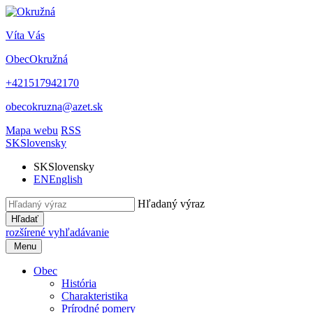
Víta Vás
Obec
Okružná
+421517942170
obecokruzna@azet.sk
Mapa webu
RSS
SK
Slovensky
SK
Slovensky
EN
English
Hľadaný výraz
Hľadať
rozšírené vyhľadávanie
Menu
Obec
História
Charakteristika
Prírodné pomery