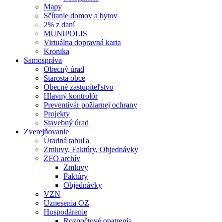
Mapy
Sčítanie domov a bytov
2% z daní
MUNIPOLIS
Virtuálna dopravná karta
Kronika
Samospráva
Obecný úrad
Starosta obce
Obecné zastupiteľstvo
Hlavný kontrolór
Preventivár požiarnej ochrany
Projekty
Stavebný úrad
Zverejňovanie
Úradná tabuľa
Zmluvy, Faktúry, Objednávky
ZFO archív
Zmluvy
Faktúry
Objednávky
VZN
Uznesenia OZ
Hospodárenie
Rozpočtové opatrenia