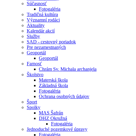
Súčasnosť
Fotogaléria
Tradičná kultúra
Významní rodáci
Aktuality
Kalendár akcií
Služby
SAD - cestovný poriadok
Pre nezamestnaných
Geoportál
Geoportál
Farnosť
Chrám Sv. Michala archanjela
Školstvo
Materská škola
Základná škola
Fotogaléria
Ochrana osobných údajov
Šport
Spolky
MAS Šafrán
DHZ Okružná
Fotogaléria
Jednoduché pozemkové úpravy
Fotogaléria