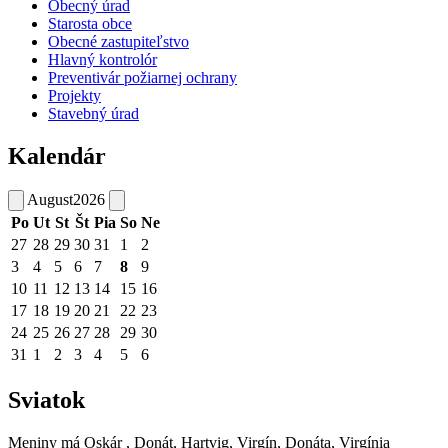
Obecný úrad
Starosta obce
Obecné zastupiteľstvo
Hlavný kontrolór
Preventivár požiarnej ochrany
Projekty
Stavebný úrad
Kalendár
August
2026
Po
Ut
St
Št
Pia
So
Ne
27
28
29
30
31
1
2
3
4
5
6
7
8
9
10
11
12
13
14
15
16
17
18
19
20
21
22
23
24
25
26
27
28
29
30
31
1
2
3
4
5
6
Sviatok
Meniny má
Oskár
, Donát, Hartvig, Virgín, Donáta, Virgínia