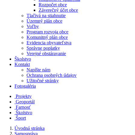
Rozpočet obce
Záverečný účet obce
Tlačivá na stiahnutie
Územný plán obce
Voľby
Program rozvoja obce
Komunitný plán obce
Evidencia obyvateľstva
Správne poplatky
Verejné obstáravanie
Školstvo
Kontakt
Napíšte nám
Ochrana osobných údajov
Užitočné stránky
Fotogaléria
Projekty
Geoportál
Farnosť
Školstvo
Šport
Úvodná stránka
Samospráva