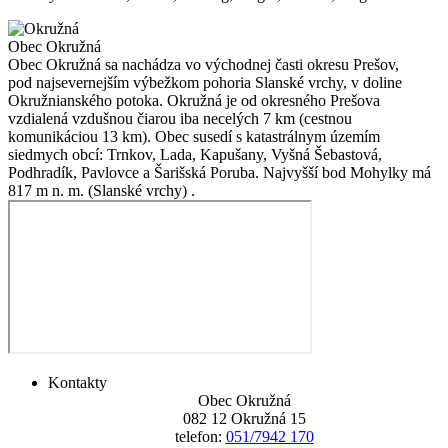
Obec Okružná
Obec Okružná sa nachádza vo východnej časti okresu Prešov,
pod najsevernejším výbežkom pohoria Slanské vrchy, v doline
Okružnianského potoka. Okružná je od okresného Prešova
vzdialená vzdušnou čiarou iba necelých 7 km (cestnou
komunikáciou 13 km). Obec susedí s katastrálnym územím
siedmych obcí: Trnkov, Lada, Kapušany, Vyšná Šebastová,
Podhradík, Pavlovce a Šarišská Poruba. Najvyšší bod Mohylky má
817 m n. m. (Slanské vrchy) .
Kontakty
Obec Okružná
082 12 Okružná 15
telefon:
051/7942 170