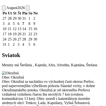
August
2026
Po
Ut
St
Št
Pia
So
Ne
27
28
29
30
31
1
2
3
4
5
6
7
8
9
10
11
12
13
14
15
16
17
18
19
20
21
22
23
24
25
26
27
28
29
30
31
1
2
3
4
5
6
Sviatok
Meniny má
Štefánia
, Kajetán, Afra, Afrodita, Kajetána, Štefana
Obec Okružná
Obec Okružná sa nachádza vo východnej časti okresu Prešov,
pod najsevernejším výbežkom pohoria Slanské vrchy, v doline
Okružnianského potoka. Okružná je od okresného Prešova
vzdialená vzdušnou čiarou iba necelých 7 km (cestnou
komunikáciou 13 km). Obec susedí s katastrálnym územím
siedmych obcí: Trnkov, Lada, Kapušany, Vyšná Šebastová,