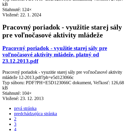
kB
Stiahnuté: 124×
Vložené:
22. 1. 2024
Pracovný poriadok - využitie starej sály
pre voľnočasové aktivity mládeže
Pracovný poriadok - využitie starej sály pre
voľnočasové aktivity mládeže, platný od
23.12.2013.pdf
Pracovný poriadok - vyuzitie starej sály pre voľnočasové aktivity
mládeže 12-2013.pdf?ph=e5d123066c
Typ súboru: PDF?PH=E5D123066C dokument, Veľkosť: 126,68
kB
Stiahnuté: 104×
Vložené:
23. 12. 2013
prvá stránka
predchádzajúca stránka
2
3
4