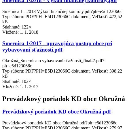
Smernica 1/2018 - Výkon finančnej kontroly.pdf
Smernica 1 - 2018 Výkon finančnej kontroly.pdf?ph=e5d123066c
Typ súboru: PDF?PH=E5D123066C dokument, Veľkosť: 472,52
kB
Stiahnuté: 122×
Vložené:
1. 1. 2018
Smernica 1/2017 - upravujúca postup obce pri
vybavovaní sťažností.pdf
Okružná_Smernica o vybavovaní sťažností_final-7.pdf?
ph=e5d123066c
Typ súboru: PDF?PH=E5D123066C dokument, Veľkosť: 398,22
kB
Stiahnuté: 102×
Vložené:
1. 1. 2017
Prevádzkový poriadok KD obce Okružná
Prevádzkový poriadok KD obce Okružná.pdf
Prevádzkový poriadok KD obce Okružná.pdf?ph=e5d123066c
Typ súboru: PDF?PH=E5D123066C dokument, Veľkosť: 279,97