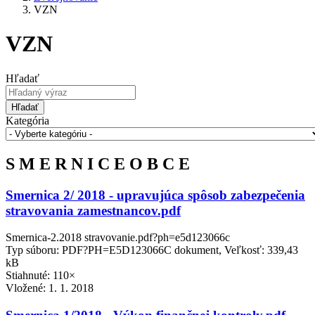
VZN
VZN
Hľadať
Hľadať
Kategória
S M E R N I C E O B C E
Smernica 2/ 2018 - upravujúca spôsob zabezpečenia
stravovania zamestnancov.pdf
Smernica-2.2018 stravovanie.pdf?ph=e5d123066c
Typ súboru: PDF?PH=E5D123066C dokument, Veľkosť: 339,43
kB
Stiahnuté: 110×
Vložené:
1. 1. 2018