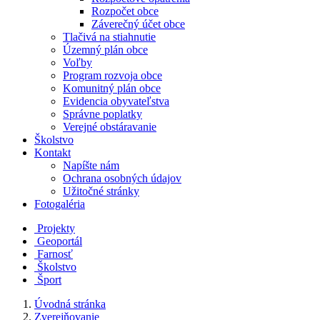
Rozpočet obce
Záverečný účet obce
Tlačivá na stiahnutie
Územný plán obce
Voľby
Program rozvoja obce
Komunitný plán obce
Evidencia obyvateľstva
Správne poplatky
Verejné obstáravanie
Školstvo
Kontakt
Napíšte nám
Ochrana osobných údajov
Užitočné stránky
Fotogaléria
Projekty
Geoportál
Farnosť
Školstvo
Šport
Úvodná stránka
Zverejňovanie