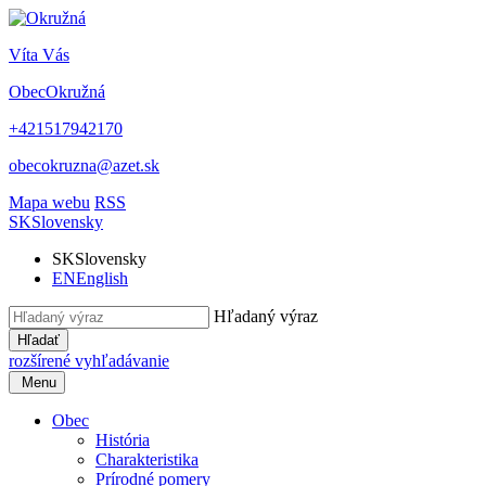
Víta Vás
Obec
Okružná
+421517942170
obecokruzna@azet.sk
Mapa webu
RSS
SK
Slovensky
SK
Slovensky
EN
English
Hľadaný výraz
Hľadať
rozšírené vyhľadávanie
Menu
Obec
História
Charakteristika
Prírodné pomery