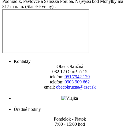
Podhradík, Pavlovce a Šarišská Poruba. Najvyšší bod Mohylky má
817 m n. m. (Slanské vrchy) .
Kontakty
Obec Okružná
082 12 Okružná 15
telefon:
051/7942 170
telefon:
0903 909 662
email:
obecokruzna@azet.sk
Úradné hodiny
Pondelok - Piatok
7:00 - 15:00 hod