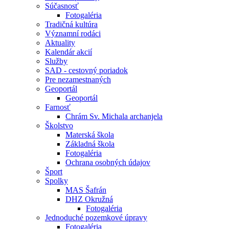
Súčasnosť
Fotogaléria
Tradičná kultúra
Významní rodáci
Aktuality
Kalendár akcií
Služby
SAD - cestovný poriadok
Pre nezamestnaných
Geoportál
Geoportál
Farnosť
Chrám Sv. Michala archanjela
Školstvo
Materská škola
Základná škola
Fotogaléria
Ochrana osobných údajov
Šport
Spolky
MAS Šafrán
DHZ Okružná
Fotogaléria
Jednoduché pozemkové úpravy
Fotogaléria