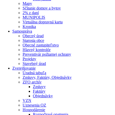
Mapy
Sčítanie domov a bytov
2% z daní
MUNIPOLIS
Virtuálna dopravná karta
Kronika
Samospráva
Obecný úrad
Starosta obce
Obecné zastupiteľstvo
Hlavný kontrolór
Preventivár požiarnej ochrany
Projekty
Stavebný úrad
Zverejňovanie
Úradná tabuľa
Zmluvy, Faktúry, Objednávky
ZFO archív
Zmluvy
Faktúry
Objednávky
VZN
Uznesenia OZ
Hospodárenie
Rozpočtové opatrenia