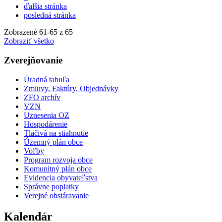
ďalšia stránka
posledná stránka
Zobrazené
61
-
65
z 65
Zobraziť všetko
Zverejňovanie
Úradná tabuľa
Zmluvy, Faktúry, Objednávky
ZFO archív
VZN
Uznesenia OZ
Hospodárenie
Tlačivá na stiahnutie
Územný plán obce
Voľby
Program rozvoja obce
Komunitný plán obce
Evidencia obyvateľstva
Správne poplatky
Verejné obstáravanie
Kalendár